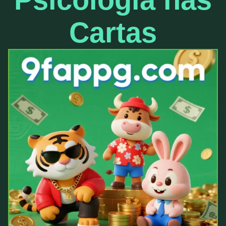
Cartas