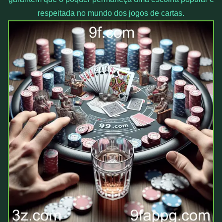
respeitada no mundo dos jogos de cartas.