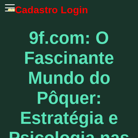
Cadastro
Login
9f.com: O
Fascinante
Mundo do
Pôquer:
Estratégia e
Psicologia nas